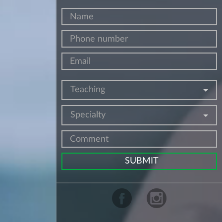
Teaching
Specialty