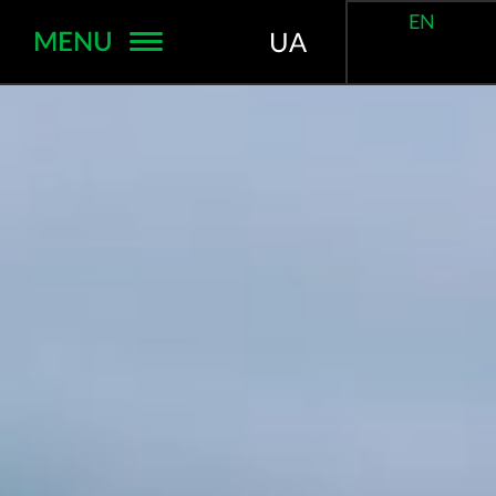
EN
MENU
UA