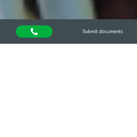
Submit documents
Home
»
About university
»
Other units
»
Department of Quality Assurance of Higher
Education
»
Акредитаційна експертиза
»
Акредитаційна експертиза освітньо-професійної
програми «Технологія виробництва і переробки
продукції тваринництва» за початковим (короткий
цикл) рівнем вищої освіти