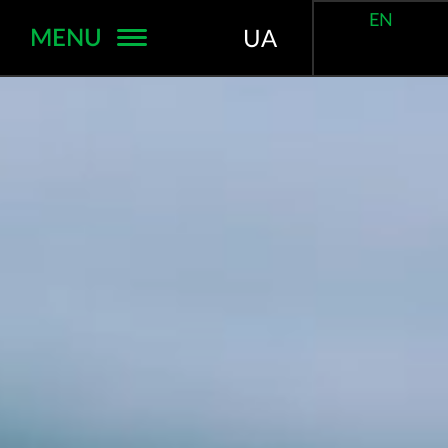
EN
MENU
UA