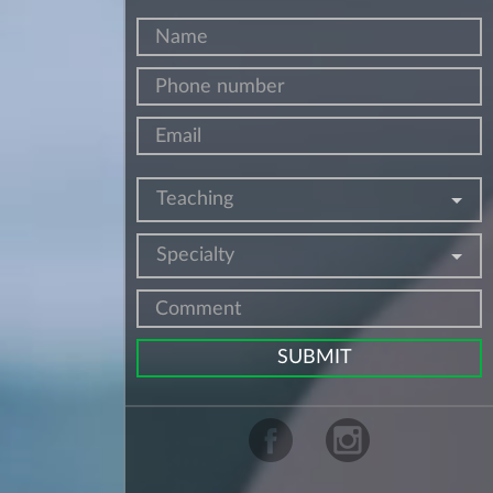
Teaching
Specialty