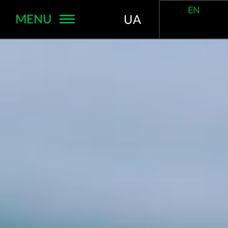
EN
MENU
UA