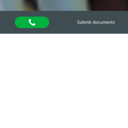
Submit documents
Home
»
About university
»
Other units
»
Department of Quality Assurance of Higher
Education
»
Акредитаційна експертиза
»
Акредитаційна експертиза освітньо-професійної
програми «Економіка» за другим (магістерським)
рівнем вищої освіти
РОБОЧІ ПРОГРАМИ