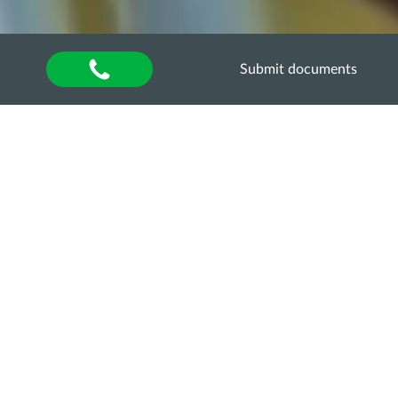
Submit documents
Home
»
About university
»
Other units
»
Department of Quality Assurance of Higher
Education
»
Акредитаційна експертиза
»
Акредитаційна експертиза освітньо-професійної
програми “Ветеринарна медицина” за другим
(магістрським) рівнем вищої освіти
НАВЧАЛЬНИЙ ПЛАН