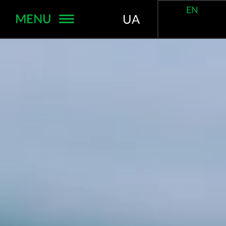
EN
MENU
UA