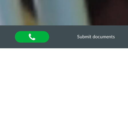
Submit documents
Home
»
About university
»
Other units
»
Department of Quality Assurance of Higher
Education
»
Акредитаційна експертиза
»
Акредитаційна експертиза освітньо-професійної
програми “Ветеринарна медицина” за другим
(магістрським) рівнем вищої освіти