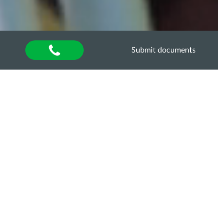
Submit documents
Home
»
About university
»
Other units
»
Department of Quality Assurance of Higher
Education
»
Акредитаційна експертиза
»
Акредитаційна експертиза освітньо-професійної
програми “Технологія виробництва і переробки
продукції тваринництва” за першим
(бакалаврським) рівнем вищої освіти