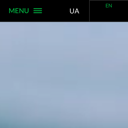
EN
MENU
UA