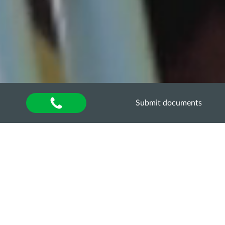
Submit documents
Home
»
About university
»
Other units
»
Department of Quality Assurance of Higher
Education
»
Акредитаційна експертиза
»
Акредитаційна експертиза освітньо-професійної
програми “Технологія виробництва і переробки
продукції тваринництва” за другим
(магістерським) рівнем вищої освіти