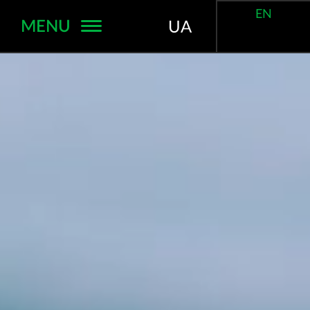
EN
MENU
UA