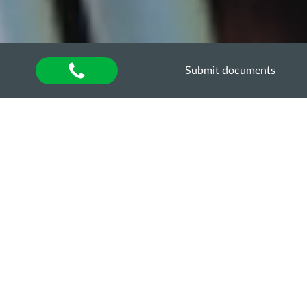
Submit documents
Home
»
About university
»
Other units
»
Department of Quality Assurance of Higher
Education
»
Акредитаційна експертиза
»
Акредитаційна експертиза освітньо-професійної
програми “Технологія виробництва і переробки
продукції тваринництва” за другим
(магістерським) рівнем вищої освіти