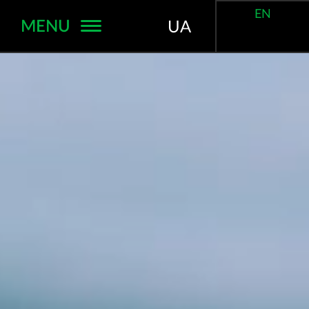
EN
MENU
UA