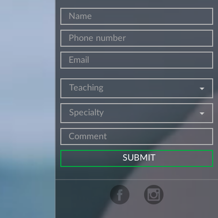
Teaching
Specialty