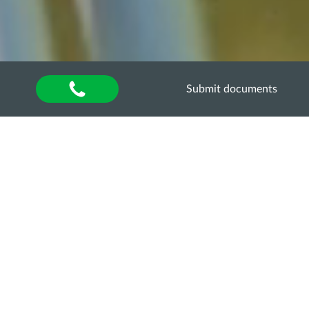
Submit documents
Home
»
About university
»
Other units
»
Department of Quality Assurance of Higher
Education
»
Акредитаційна експертиза
»
Акредитаційна експертиза освітньо-професійної
програми «Облік і оподаткування» за другим
(магістерським) рівнем вищої освіти