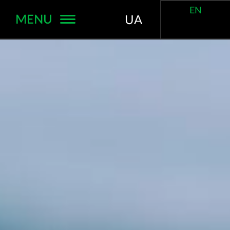
EN
MENU
UA