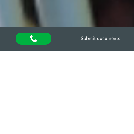
Submit documents
Home
»
About university
»
Other units
»
Department of Quality Assurance of Higher
Education
»
Акредитаційна експертиза
»
Акредитаційна експертиза освітньо-професійної
програми «Облік і оподаткування» за другим
(магістерським) рівнем вищої освіти