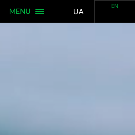
EN
MENU
UA