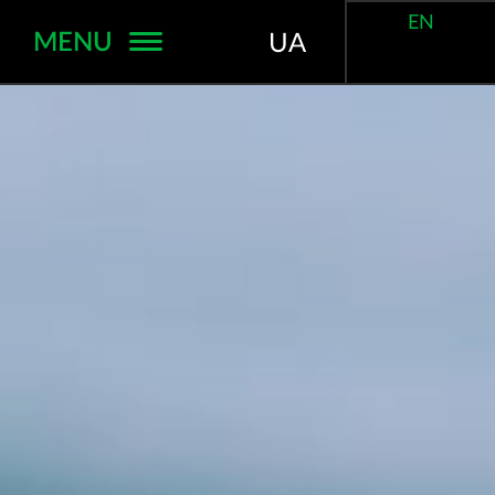
EN
MENU
UA