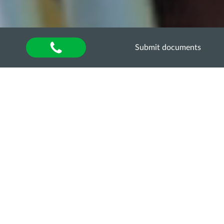
Submit documents
Home
»
About university
»
Other units
»
Department of Quality Assurance of Higher
Education
»
Акредитаційна експертиза
»
Акредитаційна експертиза освітньо-професійної
програми «Кінологія» за другим (магістерським)
рівнем вищої освіти
КАДРОВЕ