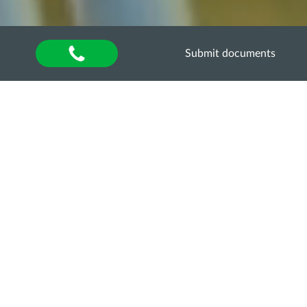
Submit documents
Home
»
About university
»
Other units
»
Department of Quality Assurance of Higher
Education
»
Акредитаційна експертиза
»
Акредитаційна експертиза освітньо-професійної
програми «Агроінженерія» за першим
(бакалаврським) рівнем вищої освіти
НАВЧАЛЬНИЙ ПЛАН