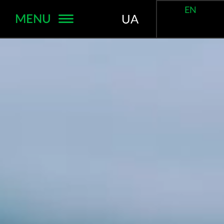
EN
MENU
UA