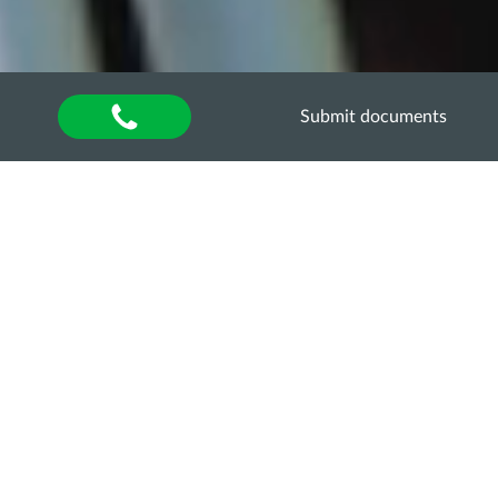
Submit documents
Home
»
About university
»
Факультети і кафедри
»
Навчально-науковий інститут біотехнологій та
аквакультури
Рада роботодавців за
спеціальністю 204