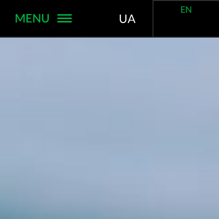
EN
MENU
UA