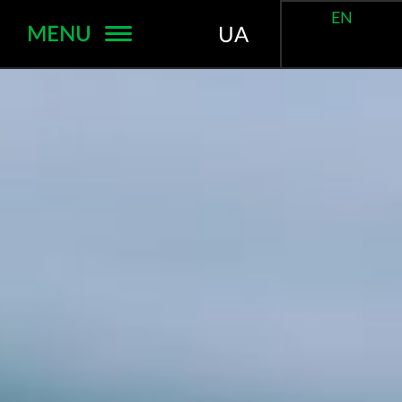
EN
MENU
UA