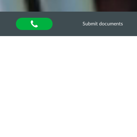
Submit documents
Home
»
About university
»
Відділ аспірантури та
докторантури
»
Освітньо-наукові програми
»
Технологія виробництва і переробки продукції
тваринництва
»
ОНП «ТВППТ» ТРЕТЬОГО
(ОСВІТНЬО-НАУКОВОГО) РІВНЯ (PhD) ЗІ
СПЕЦІАЛЬНОСТІ 204 «ТВППТ»
АСПІРАНТИ