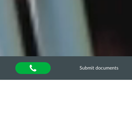
Submit documents
Home
»
About university
»
Відділ аспірантури та
докторантури
»
Освітньо-наукові програми
»
ОНП
«ВЕТЕРИНАРНА МЕДИЦИНА» ТРЕТЬОГО
(ОСВІТНЬО-НАУКОВОГО) РІВНЯ (PhD) ЗІ
СПЕЦІАЛЬНОСТІ 211 «ВЕТЕРИНАРНА
МЕДИЦИНА»