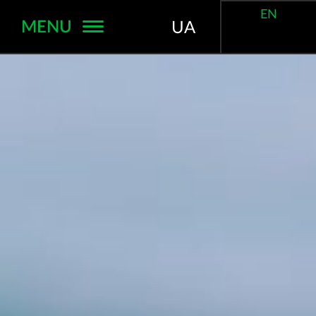
EN
MENU
UA