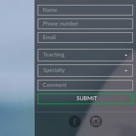
Teaching
Specialty