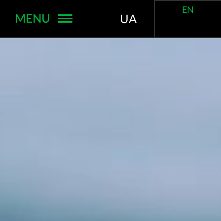
EN
MENU
UA