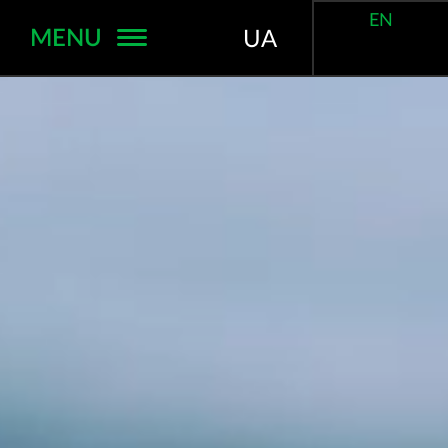
EN
MENU
UA