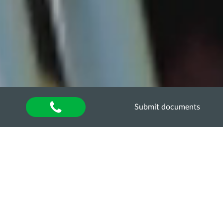
Submit documents
Home
»
Підвищення кваліфікації (методичні
семінари)
Методи яскравого
подання навчального