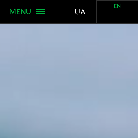
EN
MENU
UA