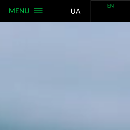
EN
MENU
UA