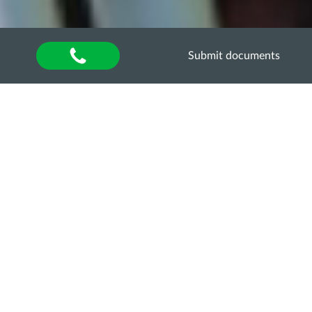
Submit documents
Home
»
Кар’єра Хаб
»
Кар’єрні можливості
»
Кінологія
Навчально-
дресирувальний центр
«КОМПАНЬЙОН»