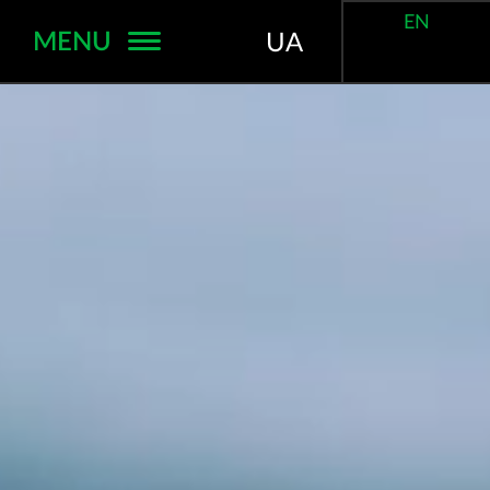
EN
MENU
UA