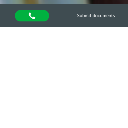
Submit documents
Home
»
Хочу в ОДАУ
»
Обери спеціальність
Електроенергетика,
електротехніка та
електромеханіка
Sorry, this entry is only available in
UA
.