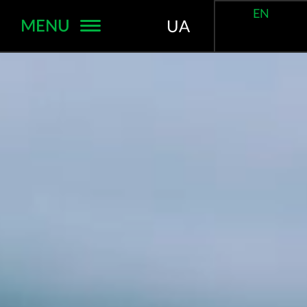
EN
MENU
UA