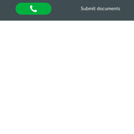
Submit documents
Home
»
Хочу в ОДАУ
»
Приймальна комісія
»
Програми вступних випробувань
Програми вступних
випробувань 2023 року
Sorry, this entry is only available in
UA
.