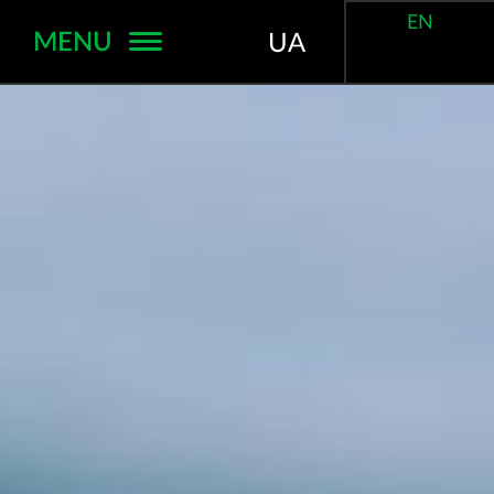
EN
MENU
UA