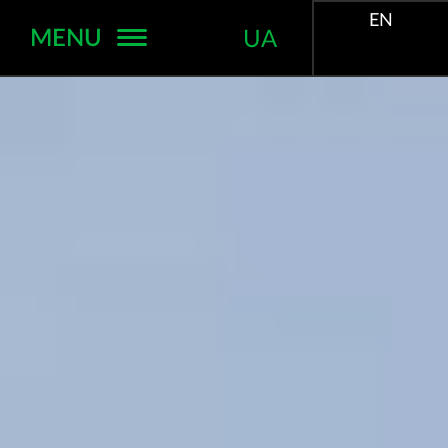
EN
MENU
UA